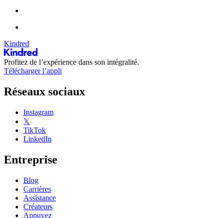
Kindred
Profitez de l’expérience dans son intégralité.
Télécharger l’appli
Réseaux sociaux
Instagram
𝕏
TikTok
LinkedIn
Entreprise
Blog
Carrières
Assistance
Créateurs
Appuyez