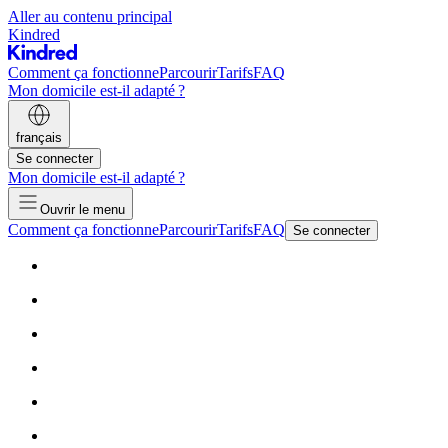
Aller au contenu principal
Kindred
Comment ça fonctionne
Parcourir
Tarifs
FAQ
Mon domicile est-il adapté ?
français
Se connecter
Mon domicile est-il adapté ?
Ouvrir le menu
Comment ça fonctionne
Parcourir
Tarifs
FAQ
Se connecter