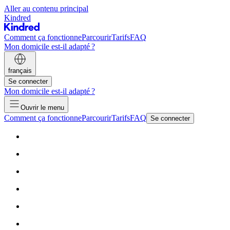
Aller au contenu principal
Kindred
Comment ça fonctionne
Parcourir
Tarifs
FAQ
Mon domicile est-il adapté ?
français
Se connecter
Mon domicile est-il adapté ?
Ouvrir le menu
Comment ça fonctionne
Parcourir
Tarifs
FAQ
Se connecter