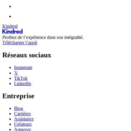
Kindred
Profitez de l’expérience dans son intégralité.
Télécharger l’appli
Réseaux sociaux
Instagram
𝕏
TikTok
LinkedIn
Entreprise
Blog
Carrières
Assistance
Créateurs
Appuyez