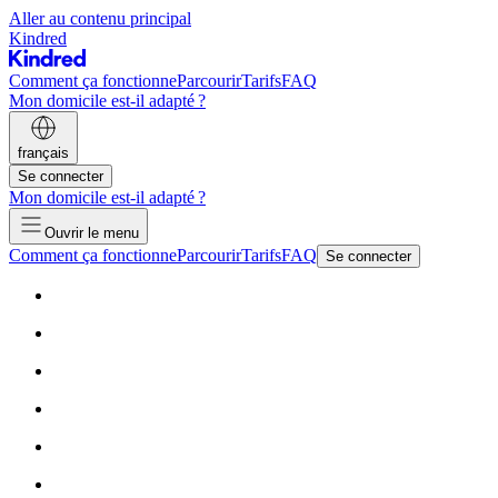
Aller au contenu principal
Kindred
Comment ça fonctionne
Parcourir
Tarifs
FAQ
Mon domicile est-il adapté ?
français
Se connecter
Mon domicile est-il adapté ?
Ouvrir le menu
Comment ça fonctionne
Parcourir
Tarifs
FAQ
Se connecter