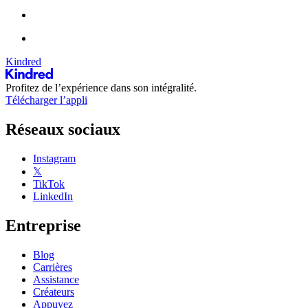
Kindred
Profitez de l’expérience dans son intégralité.
Télécharger l’appli
Réseaux sociaux
Instagram
𝕏
TikTok
LinkedIn
Entreprise
Blog
Carrières
Assistance
Créateurs
Appuyez