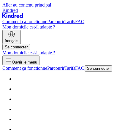
Aller au contenu principal
Kindred
Comment ça fonctionne
Parcourir
Tarifs
FAQ
Mon domicile est-il adapté ?
français
Se connecter
Mon domicile est-il adapté ?
Ouvrir le menu
Comment ça fonctionne
Parcourir
Tarifs
FAQ
Se connecter