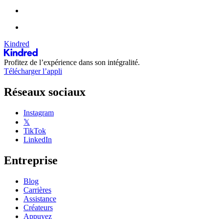
Kindred
Profitez de l’expérience dans son intégralité.
Télécharger l’appli
Réseaux sociaux
Instagram
𝕏
TikTok
LinkedIn
Entreprise
Blog
Carrières
Assistance
Créateurs
Appuyez