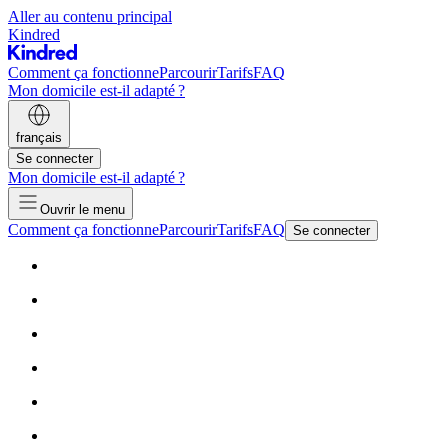
Aller au contenu principal
Kindred
Comment ça fonctionne
Parcourir
Tarifs
FAQ
Mon domicile est-il adapté ?
français
Se connecter
Mon domicile est-il adapté ?
Ouvrir le menu
Comment ça fonctionne
Parcourir
Tarifs
FAQ
Se connecter