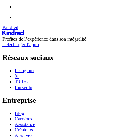
Kindred
Profitez de l’expérience dans son intégralité.
Télécharger l’appli
Réseaux sociaux
Instagram
𝕏
TikTok
LinkedIn
Entreprise
Blog
Carrières
Assistance
Créateurs
Appuyez