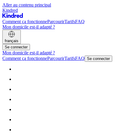
Aller au contenu principal
Kindred
Comment ça fonctionne
Parcourir
Tarifs
FAQ
Mon domicile est-il adapté ?
français
Se connecter
Mon domicile est-il adapté ?
Comment ça fonctionne
Parcourir
Tarifs
FAQ
Se connecter