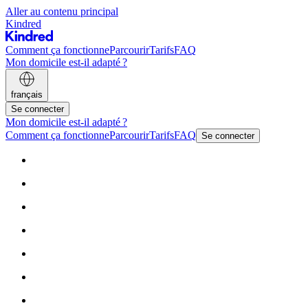
Aller au contenu principal
Kindred
Comment ça fonctionne
Parcourir
Tarifs
FAQ
Mon domicile est-il adapté ?
français
Se connecter
Mon domicile est-il adapté ?
Comment ça fonctionne
Parcourir
Tarifs
FAQ
Se connecter