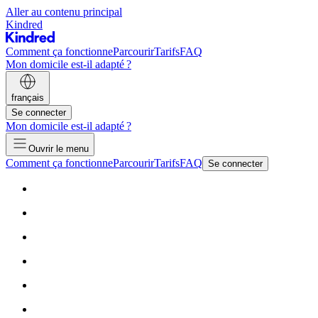
Aller au contenu principal
Kindred
Comment ça fonctionne
Parcourir
Tarifs
FAQ
Mon domicile est-il adapté ?
français
Se connecter
Mon domicile est-il adapté ?
Ouvrir le menu
Comment ça fonctionne
Parcourir
Tarifs
FAQ
Se connecter