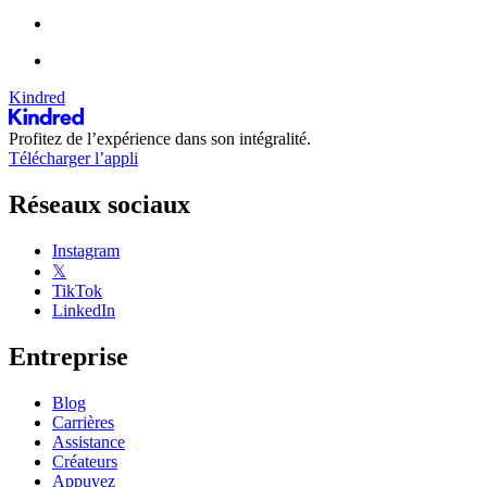
Kindred
Profitez de l’expérience dans son intégralité.
Télécharger l’appli
Réseaux sociaux
Instagram
𝕏
TikTok
LinkedIn
Entreprise
Blog
Carrières
Assistance
Créateurs
Appuyez