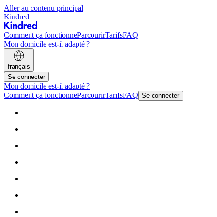
Aller au contenu principal
Kindred
Comment ça fonctionne
Parcourir
Tarifs
FAQ
Mon domicile est-il adapté ?
français
Se connecter
Mon domicile est-il adapté ?
Comment ça fonctionne
Parcourir
Tarifs
FAQ
Se connecter