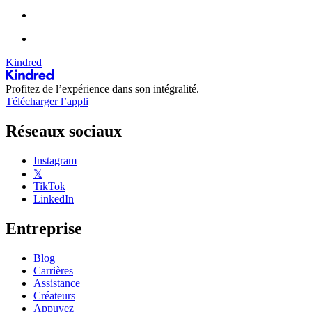
Kindred
Profitez de l’expérience dans son intégralité.
Télécharger l’appli
Réseaux sociaux
Instagram
𝕏
TikTok
LinkedIn
Entreprise
Blog
Carrières
Assistance
Créateurs
Appuyez