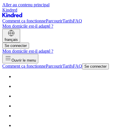
Aller au contenu principal
Kindred
Comment ça fonctionne
Parcourir
Tarifs
FAQ
Mon domicile est-il adapté ?
français
Se connecter
Mon domicile est-il adapté ?
Ouvrir le menu
Comment ça fonctionne
Parcourir
Tarifs
FAQ
Se connecter