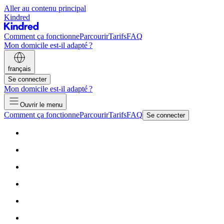
Aller au contenu principal
Kindred
Comment ça fonctionne
Parcourir
Tarifs
FAQ
Mon domicile est-il adapté ?
français
Se connecter
Mon domicile est-il adapté ?
Ouvrir le menu
Comment ça fonctionne
Parcourir
Tarifs
FAQ
Se connecter