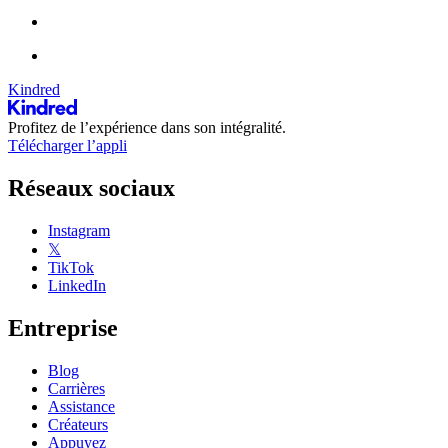
Kindred
Profitez de l’expérience dans son intégralité.
Télécharger l’appli
Réseaux sociaux
Instagram
𝕏
TikTok
LinkedIn
Entreprise
Blog
Carrières
Assistance
Créateurs
Appuyez