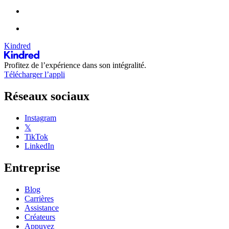
Kindred
Profitez de l’expérience dans son intégralité.
Télécharger l’appli
Réseaux sociaux
Instagram
𝕏
TikTok
LinkedIn
Entreprise
Blog
Carrières
Assistance
Créateurs
Appuyez