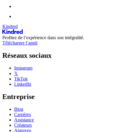
Kindred
Profitez de l’expérience dans son intégralité.
Télécharger l’appli
Réseaux sociaux
Instagram
𝕏
TikTok
LinkedIn
Entreprise
Blog
Carrières
Assistance
Créateurs
Appuyez