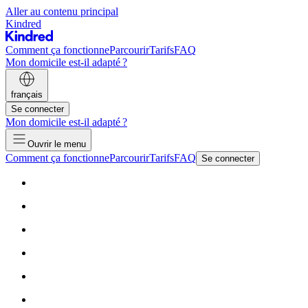
Aller au contenu principal
Kindred
Comment ça fonctionne
Parcourir
Tarifs
FAQ
Mon domicile est-il adapté ?
français
Se connecter
Mon domicile est-il adapté ?
Ouvrir le menu
Comment ça fonctionne
Parcourir
Tarifs
FAQ
Se connecter