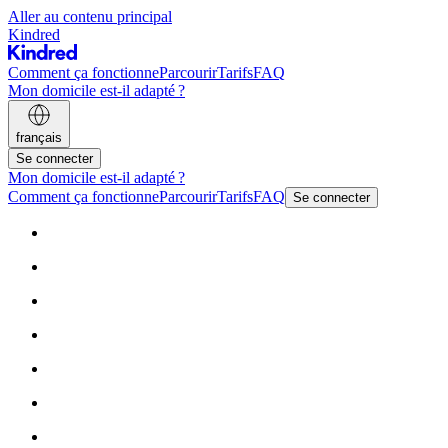
Aller au contenu principal
Kindred
Comment ça fonctionne
Parcourir
Tarifs
FAQ
Mon domicile est-il adapté ?
français
Se connecter
Mon domicile est-il adapté ?
Comment ça fonctionne
Parcourir
Tarifs
FAQ
Se connecter