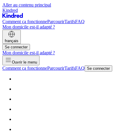
Aller au contenu principal
Kindred
Comment ça fonctionne
Parcourir
Tarifs
FAQ
Mon domicile est-il adapté ?
français
Se connecter
Mon domicile est-il adapté ?
Ouvrir le menu
Comment ça fonctionne
Parcourir
Tarifs
FAQ
Se connecter