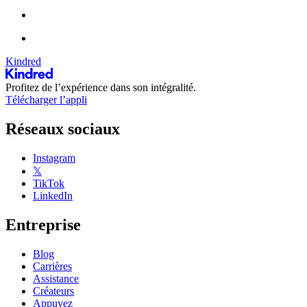
Kindred
Profitez de l’expérience dans son intégralité.
Télécharger l’appli
Réseaux sociaux
Instagram
𝕏
TikTok
LinkedIn
Entreprise
Blog
Carrières
Assistance
Créateurs
Appuyez