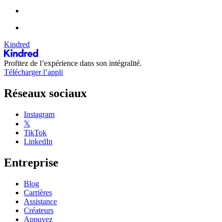
Kindred
Profitez de l’expérience dans son intégralité.
Télécharger l’appli
Réseaux sociaux
Instagram
𝕏
TikTok
LinkedIn
Entreprise
Blog
Carrières
Assistance
Créateurs
Appuyez