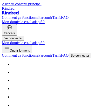
Aller au contenu principal
Kindred
Comment ça fonctionne
Parcourir
Tarifs
FAQ
Mon domicile est-il adapté ?
français
Se connecter
Mon domicile est-il adapté ?
Ouvrir le menu
Comment ça fonctionne
Parcourir
Tarifs
FAQ
Se connecter