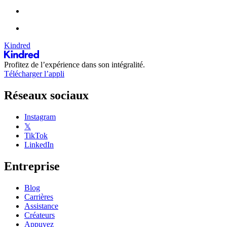
Kindred
Profitez de l’expérience dans son intégralité.
Télécharger l’appli
Réseaux sociaux
Instagram
𝕏
TikTok
LinkedIn
Entreprise
Blog
Carrières
Assistance
Créateurs
Appuyez