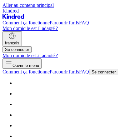
Aller au contenu principal
Kindred
Comment ça fonctionne
Parcourir
Tarifs
FAQ
Mon domicile est-il adapté ?
français
Se connecter
Mon domicile est-il adapté ?
Ouvrir le menu
Comment ça fonctionne
Parcourir
Tarifs
FAQ
Se connecter