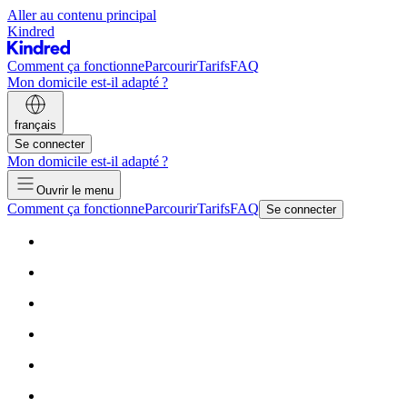
Aller au contenu principal
Kindred
Comment ça fonctionne
Parcourir
Tarifs
FAQ
Mon domicile est-il adapté ?
français
Se connecter
Mon domicile est-il adapté ?
Ouvrir le menu
Comment ça fonctionne
Parcourir
Tarifs
FAQ
Se connecter