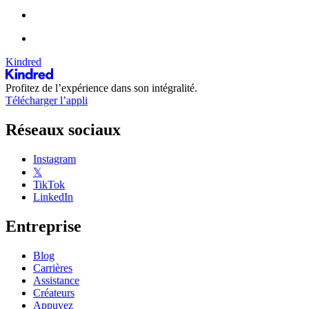
Kindred
Profitez de l’expérience dans son intégralité.
Télécharger l’appli
Réseaux sociaux
Instagram
𝕏
TikTok
LinkedIn
Entreprise
Blog
Carrières
Assistance
Créateurs
Appuyez