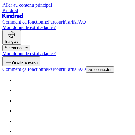
Aller au contenu principal
Kindred
Comment ça fonctionne
Parcourir
Tarifs
FAQ
Mon domicile est-il adapté ?
français
Se connecter
Mon domicile est-il adapté ?
Ouvrir le menu
Comment ça fonctionne
Parcourir
Tarifs
FAQ
Se connecter