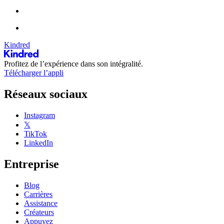
Kindred
Profitez de l’expérience dans son intégralité.
Télécharger l’appli
Réseaux sociaux
Instagram
𝕏
TikTok
LinkedIn
Entreprise
Blog
Carrières
Assistance
Créateurs
Appuyez