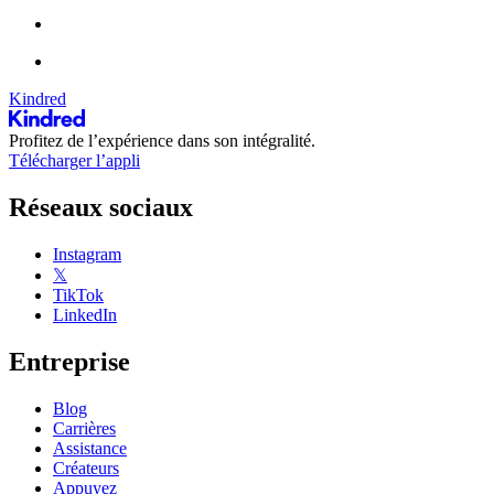
Kindred
Profitez de l’expérience dans son intégralité.
Télécharger l’appli
Réseaux sociaux
Instagram
𝕏
TikTok
LinkedIn
Entreprise
Blog
Carrières
Assistance
Créateurs
Appuyez