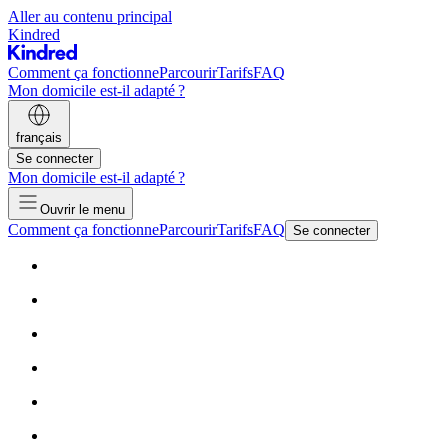
Aller au contenu principal
Kindred
Comment ça fonctionne
Parcourir
Tarifs
FAQ
Mon domicile est-il adapté ?
français
Se connecter
Mon domicile est-il adapté ?
Ouvrir le menu
Comment ça fonctionne
Parcourir
Tarifs
FAQ
Se connecter