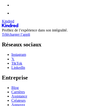
Kindred
Profitez de l’expérience dans son intégralité.
Télécharger l’appli
Réseaux sociaux
Instagram
𝕏
TikTok
LinkedIn
Entreprise
Blog
Carrières
Assistance
Créateurs
Appuyez