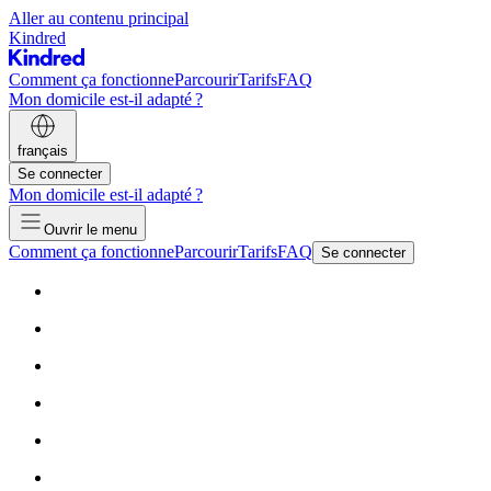
Aller au contenu principal
Kindred
Comment ça fonctionne
Parcourir
Tarifs
FAQ
Mon domicile est-il adapté ?
français
Se connecter
Mon domicile est-il adapté ?
Ouvrir le menu
Comment ça fonctionne
Parcourir
Tarifs
FAQ
Se connecter