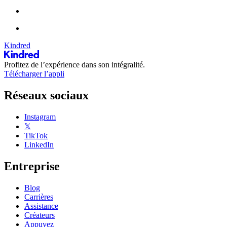
Kindred
Profitez de l’expérience dans son intégralité.
Télécharger l’appli
Réseaux sociaux
Instagram
𝕏
TikTok
LinkedIn
Entreprise
Blog
Carrières
Assistance
Créateurs
Appuyez