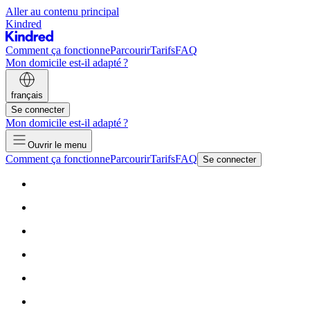
Aller au contenu principal
Kindred
Comment ça fonctionne
Parcourir
Tarifs
FAQ
Mon domicile est-il adapté ?
français
Se connecter
Mon domicile est-il adapté ?
Ouvrir le menu
Comment ça fonctionne
Parcourir
Tarifs
FAQ
Se connecter