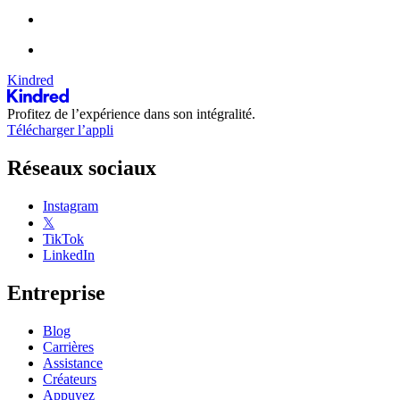
Kindred
Profitez de l’expérience dans son intégralité.
Télécharger l’appli
Réseaux sociaux
Instagram
𝕏
TikTok
LinkedIn
Entreprise
Blog
Carrières
Assistance
Créateurs
Appuyez