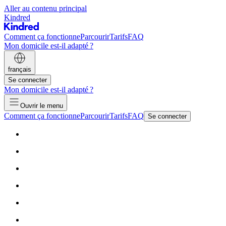
Aller au contenu principal
Kindred
Comment ça fonctionne
Parcourir
Tarifs
FAQ
Mon domicile est-il adapté ?
français
Se connecter
Mon domicile est-il adapté ?
Ouvrir le menu
Comment ça fonctionne
Parcourir
Tarifs
FAQ
Se connecter