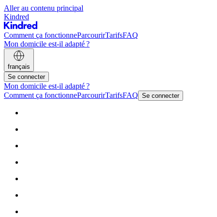
Aller au contenu principal
Kindred
Comment ça fonctionne
Parcourir
Tarifs
FAQ
Mon domicile est-il adapté ?
français
Se connecter
Mon domicile est-il adapté ?
Comment ça fonctionne
Parcourir
Tarifs
FAQ
Se connecter