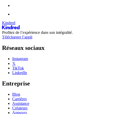
Kindred
Profitez de l’expérience dans son intégralité.
Télécharger l’appli
Réseaux sociaux
Instagram
𝕏
TikTok
LinkedIn
Entreprise
Blog
Carrières
Assistance
Créateurs
Appuyez