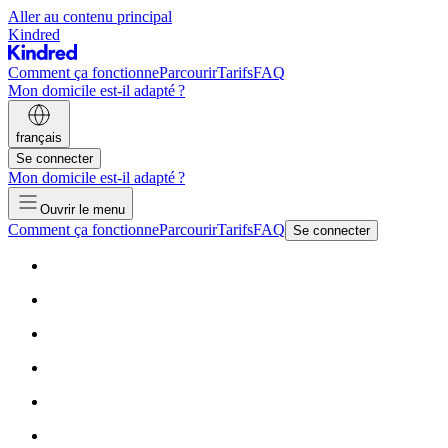
Aller au contenu principal
Kindred
Comment ça fonctionne
Parcourir
Tarifs
FAQ
Mon domicile est-il adapté ?
français
Se connecter
Mon domicile est-il adapté ?
Ouvrir le menu
Comment ça fonctionne
Parcourir
Tarifs
FAQ
Se connecter