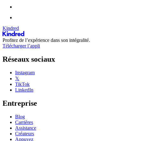
Kindred
Profitez de l’expérience dans son intégralité.
Télécharger l’appli
Réseaux sociaux
Instagram
𝕏
TikTok
LinkedIn
Entreprise
Blog
Carrières
Assistance
Créateurs
Appuyez