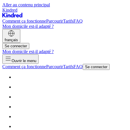
Aller au contenu principal
Kindred
Comment ça fonctionne
Parcourir
Tarifs
FAQ
Mon domicile est-il adapté ?
français
Se connecter
Mon domicile est-il adapté ?
Ouvrir le menu
Comment ça fonctionne
Parcourir
Tarifs
FAQ
Se connecter