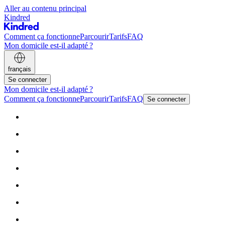
Aller au contenu principal
Kindred
Comment ça fonctionne
Parcourir
Tarifs
FAQ
Mon domicile est-il adapté ?
français
Se connecter
Mon domicile est-il adapté ?
Comment ça fonctionne
Parcourir
Tarifs
FAQ
Se connecter