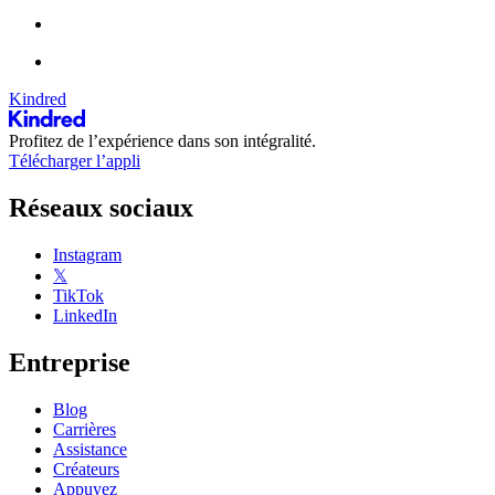
Kindred
Profitez de l’expérience dans son intégralité.
Télécharger l’appli
Réseaux sociaux
Instagram
𝕏
TikTok
LinkedIn
Entreprise
Blog
Carrières
Assistance
Créateurs
Appuyez