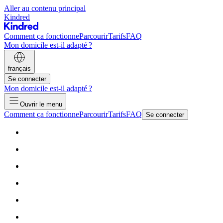
Aller au contenu principal
Kindred
Comment ça fonctionne
Parcourir
Tarifs
FAQ
Mon domicile est-il adapté ?
français
Se connecter
Mon domicile est-il adapté ?
Ouvrir le menu
Comment ça fonctionne
Parcourir
Tarifs
FAQ
Se connecter