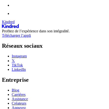
Kindred
Profitez de l’expérience dans son intégralité.
Télécharger l’appli
Réseaux sociaux
Instagram
𝕏
TikTok
LinkedIn
Entreprise
Blog
Carrières
Assistance
Créateurs
Appuyez