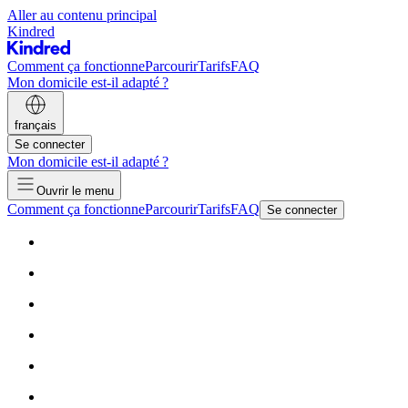
Aller au contenu principal
Kindred
Comment ça fonctionne
Parcourir
Tarifs
FAQ
Mon domicile est-il adapté ?
français
Se connecter
Mon domicile est-il adapté ?
Ouvrir le menu
Comment ça fonctionne
Parcourir
Tarifs
FAQ
Se connecter