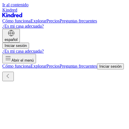
Ir al contenido
Kindred
Cómo funciona
Explorar
Precios
Preguntas frecuentes
¿Es mi casa adecuada?
español
Iniciar sesión
¿Es mi casa adecuada?
Abrir el menú
Cómo funciona
Explorar
Precios
Preguntas frecuentes
Iniciar sesión