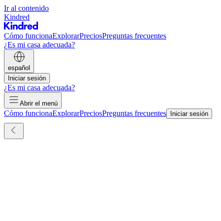
Ir al contenido
Kindred
Cómo funciona
Explorar
Precios
Preguntas frecuentes
¿Es mi casa adecuada?
español
Iniciar sesión
¿Es mi casa adecuada?
Abrir el menú
Cómo funciona
Explorar
Precios
Preguntas frecuentes
Iniciar sesión