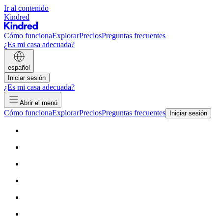
Ir al contenido
Kindred
Cómo funciona
Explorar
Precios
Preguntas frecuentes
¿Es mi casa adecuada?
español
Iniciar sesión
¿Es mi casa adecuada?
Abrir el menú
Cómo funciona
Explorar
Precios
Preguntas frecuentes
Iniciar sesión