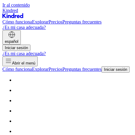
Ir al contenido
Kindred
Cómo funciona
Explorar
Precios
Preguntas frecuentes
¿Es mi casa adecuada?
español
Iniciar sesión
¿Es mi casa adecuada?
Abrir el menú
Cómo funciona
Explorar
Precios
Preguntas frecuentes
Iniciar sesión