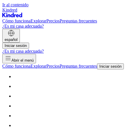
Ir al contenido
Kindred
Cómo funciona
Explorar
Precios
Preguntas frecuentes
¿Es mi casa adecuada?
español
Iniciar sesión
¿Es mi casa adecuada?
Abrir el menú
Cómo funciona
Explorar
Precios
Preguntas frecuentes
Iniciar sesión