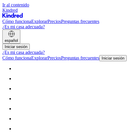
Ir al contenido
Kindred
Cómo funciona
Explorar
Precios
Preguntas frecuentes
¿Es mi casa adecuada?
español
Iniciar sesión
¿Es mi casa adecuada?
Cómo funciona
Explorar
Precios
Preguntas frecuentes
Iniciar sesión