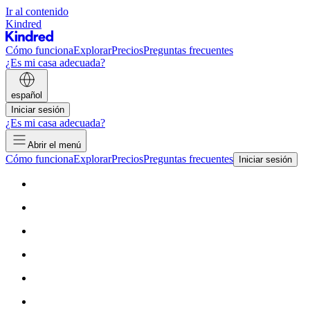
Ir al contenido
Kindred
Cómo funciona
Explorar
Precios
Preguntas frecuentes
¿Es mi casa adecuada?
español
Iniciar sesión
¿Es mi casa adecuada?
Abrir el menú
Cómo funciona
Explorar
Precios
Preguntas frecuentes
Iniciar sesión