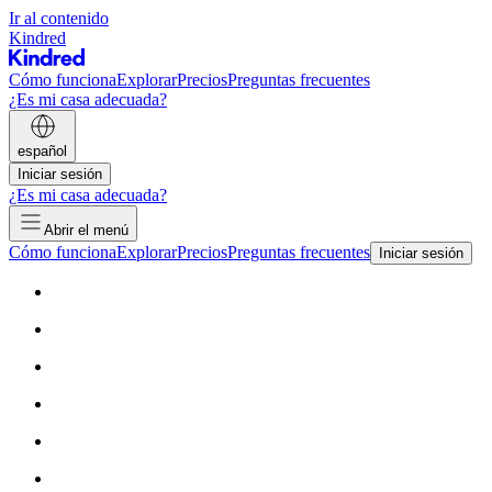
Ir al contenido
Kindred
Cómo funciona
Explorar
Precios
Preguntas frecuentes
¿Es mi casa adecuada?
español
Iniciar sesión
¿Es mi casa adecuada?
Abrir el menú
Cómo funciona
Explorar
Precios
Preguntas frecuentes
Iniciar sesión