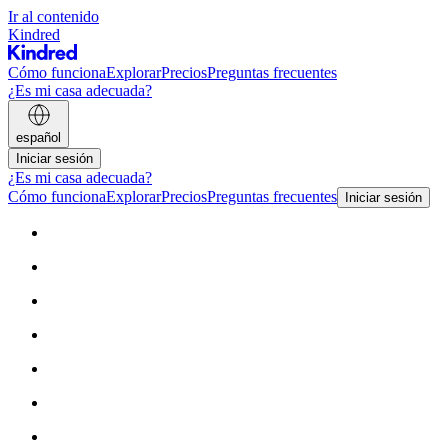
Ir al contenido
Kindred
Cómo funciona
Explorar
Precios
Preguntas frecuentes
¿Es mi casa adecuada?
español
Iniciar sesión
¿Es mi casa adecuada?
Cómo funciona
Explorar
Precios
Preguntas frecuentes
Iniciar sesión