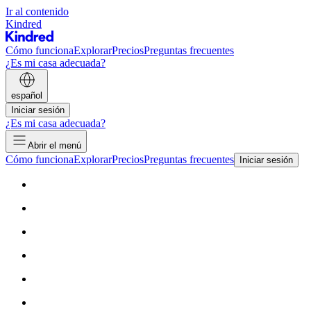
Ir al contenido
Kindred
Cómo funciona
Explorar
Precios
Preguntas frecuentes
¿Es mi casa adecuada?
español
Iniciar sesión
¿Es mi casa adecuada?
Abrir el menú
Cómo funciona
Explorar
Precios
Preguntas frecuentes
Iniciar sesión