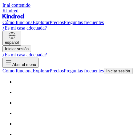
Ir al contenido
Kindred
Cómo funciona
Explorar
Precios
Preguntas frecuentes
¿Es mi casa adecuada?
español
Iniciar sesión
¿Es mi casa adecuada?
Abrir el menú
Cómo funciona
Explorar
Precios
Preguntas frecuentes
Iniciar sesión