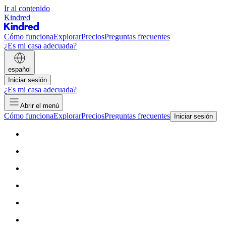
Ir al contenido
Kindred
Cómo funciona
Explorar
Precios
Preguntas frecuentes
¿Es mi casa adecuada?
español
Iniciar sesión
¿Es mi casa adecuada?
Abrir el menú
Cómo funciona
Explorar
Precios
Preguntas frecuentes
Iniciar sesión