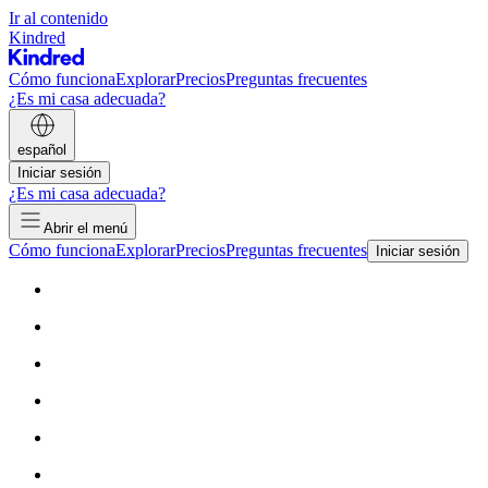
Ir al contenido
Kindred
Cómo funciona
Explorar
Precios
Preguntas frecuentes
¿Es mi casa adecuada?
español
Iniciar sesión
¿Es mi casa adecuada?
Abrir el menú
Cómo funciona
Explorar
Precios
Preguntas frecuentes
Iniciar sesión