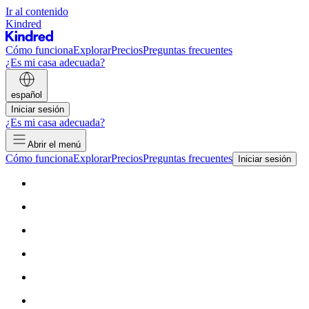
Ir al contenido
Kindred
Cómo funciona
Explorar
Precios
Preguntas frecuentes
¿Es mi casa adecuada?
español
Iniciar sesión
¿Es mi casa adecuada?
Abrir el menú
Cómo funciona
Explorar
Precios
Preguntas frecuentes
Iniciar sesión