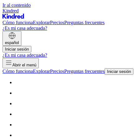
Ir al contenido
Kindred
Cómo funciona
Explorar
Precios
Preguntas frecuentes
¿Es mi casa adecuada?
español
Iniciar sesión
¿Es mi casa adecuada?
Abrir el menú
Cómo funciona
Explorar
Precios
Preguntas frecuentes
Iniciar sesión