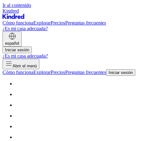
Ir al contenido
Kindred
Cómo funciona
Explorar
Precios
Preguntas frecuentes
¿Es mi casa adecuada?
español
Iniciar sesión
¿Es mi casa adecuada?
Abrir el menú
Cómo funciona
Explorar
Precios
Preguntas frecuentes
Iniciar sesión