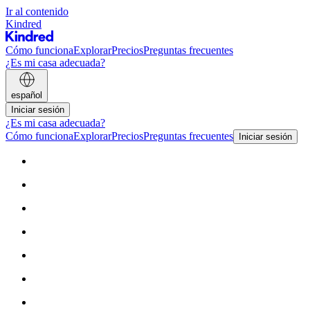
Ir al contenido
Kindred
Cómo funciona
Explorar
Precios
Preguntas frecuentes
¿Es mi casa adecuada?
español
Iniciar sesión
¿Es mi casa adecuada?
Cómo funciona
Explorar
Precios
Preguntas frecuentes
Iniciar sesión