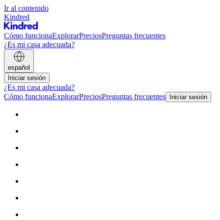
Ir al contenido
Kindred
Cómo funciona
Explorar
Precios
Preguntas frecuentes
¿Es mi casa adecuada?
español
Iniciar sesión
¿Es mi casa adecuada?
Cómo funciona
Explorar
Precios
Preguntas frecuentes
Iniciar sesión