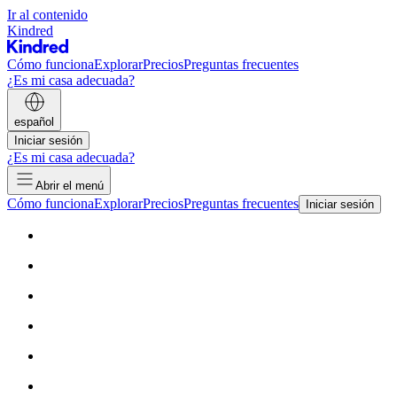
Ir al contenido
Kindred
Cómo funciona
Explorar
Precios
Preguntas frecuentes
¿Es mi casa adecuada?
español
Iniciar sesión
¿Es mi casa adecuada?
Abrir el menú
Cómo funciona
Explorar
Precios
Preguntas frecuentes
Iniciar sesión