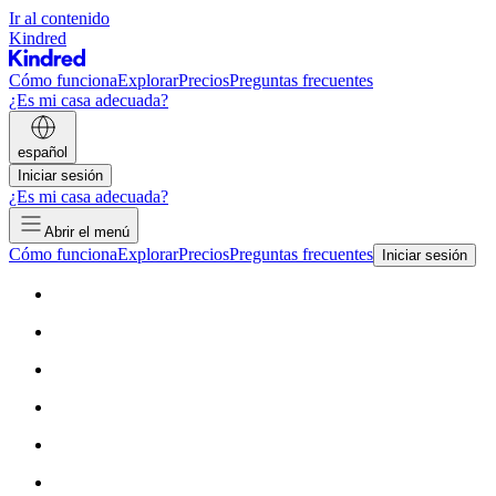
Ir al contenido
Kindred
Cómo funciona
Explorar
Precios
Preguntas frecuentes
¿Es mi casa adecuada?
español
Iniciar sesión
¿Es mi casa adecuada?
Abrir el menú
Cómo funciona
Explorar
Precios
Preguntas frecuentes
Iniciar sesión