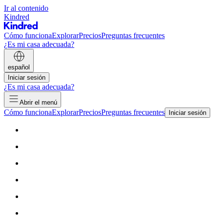
Ir al contenido
Kindred
Cómo funciona
Explorar
Precios
Preguntas frecuentes
¿Es mi casa adecuada?
español
Iniciar sesión
¿Es mi casa adecuada?
Abrir el menú
Cómo funciona
Explorar
Precios
Preguntas frecuentes
Iniciar sesión